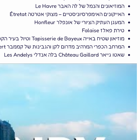
המוזיאונים והנמל של לה האבר Le Havre
האייקונים האימפרסיוניסטיים – מצוקי אטרטה Étretat
המעגן העתיק הציורי של אונפלר Honfleur
טירת פאלז Falaise
מוזיאון שטיח באייה Tapisserie de Bayeux וטיול בעיר הקטנה והיפה
המרחב הכפרי המרהיב מדרום לקן והגבינות של קממבר Camembert
שאטו גייאר Château Gaillard בלה אנדלי Les Andelys