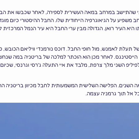
נגי שהתיישב במרחב במאה העשירית לספירה, לאחר שכבשו את הבי
זות ובירתו היא העיר רואן. הגדולה מבין ערי החבל היא עיר הנמל המרכזי
ל תעלת לאמנש, מול חופי החבל. דוכס נורמנדי וויליאם הכובש, פ
סונים בקרב הייסטינגס. לאחר מכן הוא הוכתר למלכה של בריטניה במה ש
חילתה של הממלכה. הנורמנים איבדו את החבל במאה ה-13 לפיליפ השני מלך צרפת, מלבד את איי התעלה ג'רסי וגר