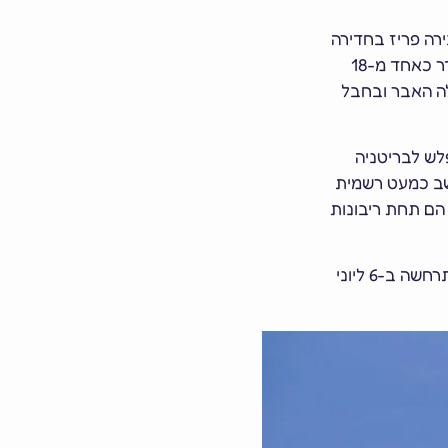
רה פריז בחדירה
דרך נהר הסן. נהר הסן חוצה את החבל ממזרח למערב ושפכו הרחב משפיע על הגיאוגרפיה הייחודית שלו. החבל ההיסטורי כיום מוגדר כאחד מ-18
ת לה האבר ובחבל
לש לבריטניה
נחשב כמעט רשמית
נסי, שכיום הם תחת ריבונות
הבריטים פלשו לנורמנדי וכבשו חלקים ממנה במהלך מלחמת מאה השנים. הפלישה השלישית המשמעותית לחבל מכיוון בריטניה התרחשה ב-6 ליוני