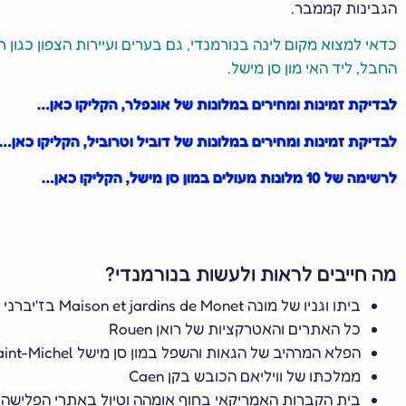
הגבינות קממבר.
כדאי למצוא מקום לינה בנורמנדי, גם בערים ועיירות הצפון כגון רו
החבל, ליד האי מון סן מישל.
לבדיקת זמינות ומחירים במלונות של אונפלר, הקליקו כאן…
לבדיקת זמינות ומחירים במלונות של דוביל וטרוביל, הקליקו כאן….
לרשימה של 10 מלונות מעולים במון סן מישל, הקליקו כאן…
מה חייבים לראות ולעשות בנורמנדי?
ביתו וגניו של מונה Maison et jardins de Monet בז'יברני Giverny
כל האתרים והאטרקציות של רואן Rouen
הפלא המרהיב של הגאות והשפל במון סן מישל Abbaye du Mont-Saint-Michel
ממלכתו של וויליאם הכובש בקן Caen
בית הקברות האמריקאי בחוף אומהה וטיול באתרי הפלישה