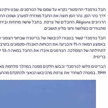
חבל נורמנדי ההיסטורי נקרא על שמם של הנורמנים, שבט וויקי
הרגיונים Régions, החבלים של צרפת. בחבל שישה מחו
מתגוררים כשלושה וחצי מליון תושבים.
חבל נורמנדי קשור בטבורו לכיבושה של בריטניה שבחוף הצפוני ש
באמצע המאה ה-11 והכניעה את הכוחות האנגלו-סק
לת
בריטית.
1944, במטרה לשחרר את צרפת מהכיבוש הנאצי ולהתקדם מהחבל אל תוך גרמניה עצמה.